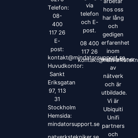
arbetar
via
Telefon:
hos oss
telefon
08-
har lång
och E-
400
och
post.
117 26
gedigen
E-
erfarenhet
08 400
post:
inom
117 26
kontakt@mindatorsupport.se
installationer
kontakt@natverkstekni
Huvudkontor:
av
Sankt
nätverk
Eriksgatan
och är
97, 113
utbildade.
31
Vi är
Stockholm
Ubiquiti
Hemsida:
Unifi
mindatorsupport.se
partners
och
natverkstekniker.se