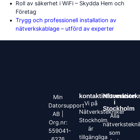
Roll av säkerhet i WiFi – Skydda Hem och
Företag
Trygg och professionell installation av
nätverkskablage – utförd av experter
kontaktinformation
Nätverkstek
Min
i
Vi på
Datorsupport
Stockholm
Nätverkstekniker
AB |
Alla
Stockholm
Org.nr:
nätverkstekni
är
559041-
som
tillgängliga
6276