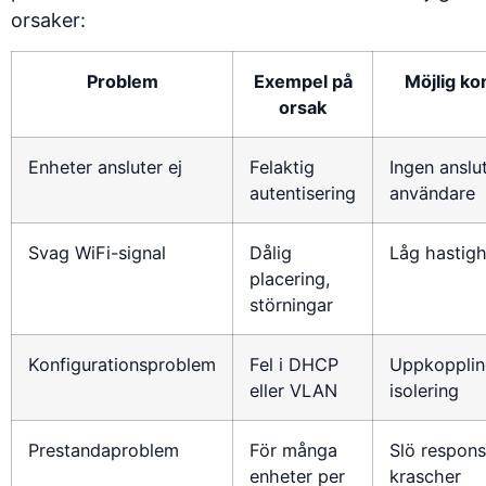
orsaker:
Problem
Exempel på
Möjlig k
orsak
Enheter ansluter ej
Felaktig
Ingen anslu
autentisering
användare
Svag WiFi-signal
Dålig
Låg hastigh
placering,
störningar
Konfigurationsproblem
Fel i DHCP
Uppkopplin
eller VLAN
isolering
Prestandaproblem
För många
Slö respons 
enheter per
krascher