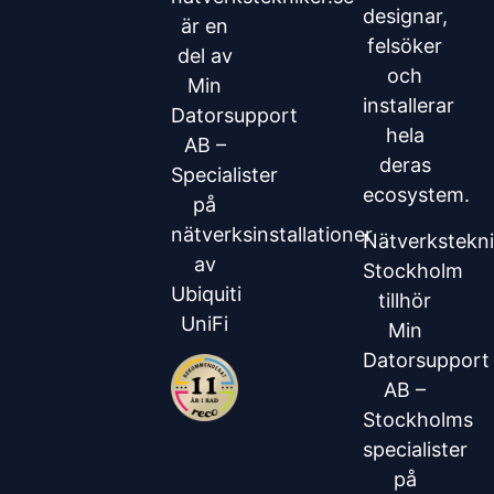
designar,
är en
felsöker
del av
och
Min
installerar
Datorsupport
hela
AB –
deras
Specialister
ecosystem.
på
nätverksinstallationer
Nätverkstekni
av
Stockholm
Ubiquiti
tillhör
UniFi
Min
Datorsupport
AB –
Stockholms
specialister
på