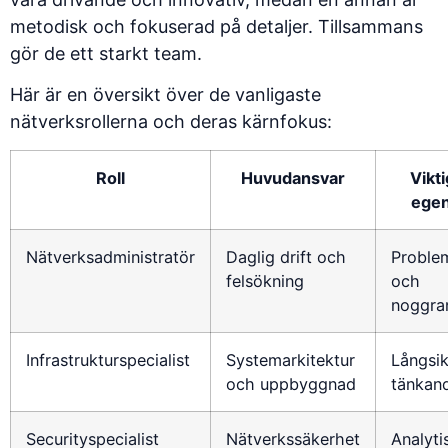
metodisk och fokuserad på detaljer. Tillsammans
gör de ett starkt team.
Här är en översikt över de vanligaste
nätverksrollerna och deras kärnfokus:
Roll
Huvudansvar
Vikt
ege
Nätverksadministratör
Daglig drift och
Proble
felsökning
och
noggra
Infrastrukturspecialist
Systemarkitektur
Långsik
och uppbyggnad
tänkan
Securityspecialist
Nätverkssäkerhet
Analyti