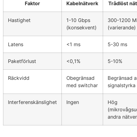
Faktor
Kabelnätverk
Trådlöst nä
Hastighet
1-10 Gbps
300-1200 M
(konsekvent)
(varierande)
Latens
<1 ms
5-30 ms
Paketförlust
<0,1%
5-10%
Räckvidd
Obegränsad
Begränsad a
med switchar
signalstyrka
Interferenskänslighet
Ingen
Hög
(mikrovågsu
andra nätver