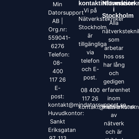
kontaktinformation
Nätverkstek
Min
i
Vi på
Datorsupport
Stockholm
Nätverkstekniker
AB |
Alla
Stockholm
Org.nr:
nätverkstekni
är
559041-
som
tillgängliga
6276
arbetar
via
Telefon:
hos oss
telefon
08-
har lång
och E-
400
och
post.
117 26
gedigen
E-
erfarenhet
08 400
post:
inom
117 26
kontakt@mindatorsupport.se
installationer
kontakt@natverkstekni
Huvudkontor:
av
Sankt
nätverk
Eriksgatan
och är
97, 113