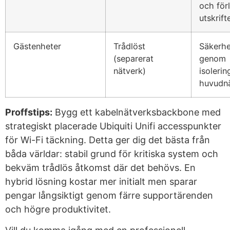
och för
utskrift
Gästenheter
Trådlöst
Säkerhe
(separerat
genom
nätverk)
isolerin
huvudnä
Proffstips:
Bygg ett kabelnätverksbackbone med
strategiskt placerade Ubiquiti Unifi accesspunkter
för Wi-Fi täckning. Detta ger dig det bästa från
båda världar: stabil grund för kritiska system och
bekväm trådlös åtkomst där det behövs. En
hybrid lösning kostar mer initialt men sparar
pengar långsiktigt genom färre supportärenden
och högre produktivitet.