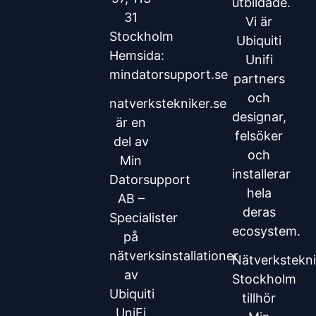
utbildade.
31
Vi är
Stockholm
Ubiquiti
Hemsida:
Unifi
mindatorsupport.se
partners
och
natverkstekniker.se
designar,
är en
felsöker
del av
och
Min
installerar
Datorsupport
hela
AB –
deras
Specialister
ecosystem.
på
nätverksinstallationer
Nätverkstekni
av
Stockholm
Ubiquiti
tillhör
UniFi