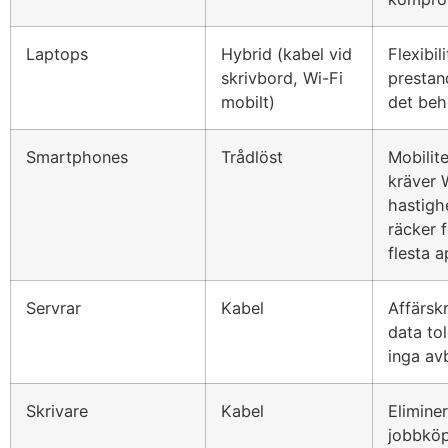
Laptops
Hybrid (kabel vid
Flexibil
skrivbord, Wi-Fi
prestan
mobilt)
det be
Smartphones
Trådlöst
Mobilit
kräver 
hastigh
räcker 
flesta 
Servrar
Kabel
Affärskr
data tol
inga av
Skrivare
Kabel
Eliminer
jobbkö