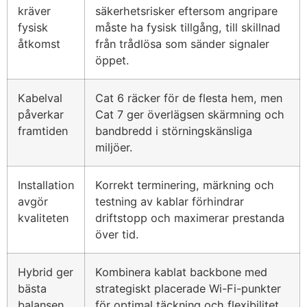
kräver
säkerhetsrisker eftersom angripare
fysisk
måste ha fysisk tillgång, till skillnad
åtkomst
från trådlösa som sänder signaler
öppet.
Kabelval
Cat 6 räcker för de flesta hem, men
påverkar
Cat 7 ger överlägsen skärmning och
framtiden
bandbredd i störningskänsliga
miljöer.
Installation
Korrekt terminering, märkning och
avgör
testning av kablar förhindrar
kvaliteten
driftstopp och maximerar prestanda
över tid.
Hybrid ger
Kombinera kablat backbone med
bästa
strategiskt placerade Wi-Fi-punkter
balansen
för optimal täckning och flexibilitet.